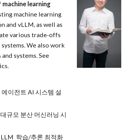
f
machine learning
sting machine learning
n and vLLM, as well as
ate various trade-offs
g systems. We also work
s and systems. See
ics.
전트 AI 시스템 설
대규모 분산 머신러닝 시
n
LLM
학습/추론 최적화