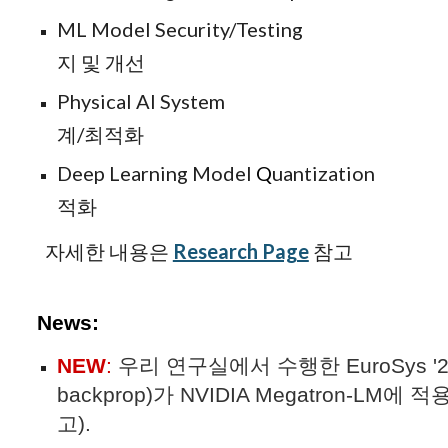
ML
Model Security/Testin
지 및 개선
Physical AI System Physi
계/최적화
Deep Learning Model
Q
uantization
딥러
적화
자세한 내용은
Research Page
참고
LLM low bit quantization
News:
NEW
:
우리 연구실에서 수행한 EuroSys '22 
backprop)가 NVIDIA Megatron-LM에
고
).